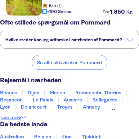
5
/5
(1)
1
.
850
+100 Smiles
Kr.
Fra:
Ofte stillede spørgsmål om Pommard
Hvilke steder kan jeg udforske i nærheden af Pommard?
Her er nogle af vores foretrukne steder at besøge i nærheden af
Pommard:
Se alle aktiviteter Pommard
Beaune
Dijon
Macon
Romaneche Thorins
Besancon
Rejsemål i nærheden
Beaune
Dijon
Macon
Romaneche Thorins
Besancon
Le Palais
Auxerre
Bellegarde
Lyon
Dolancourt
Troyes
Annecy
Chateauneuf
Chambéry
Bourges
Læs mere
De bedste lande
Australien
Belgien
Kina
Tjekkiet