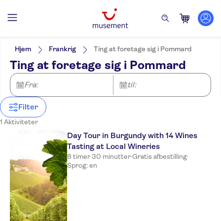
Filters
Pris (voksen)
Pickup på hotel
Alternativer
Hjem
Frankrig
Ting at foretage sig i Pommard
Entréudgifter er Inkluderet
Kategorier
Min
DKK
Max
DKK
Ting at foretage sig i Pommard
Guidet Tur
Udflugter & dagsture
NO-PICKUP
Aktivitetssprog
Små Grupper
English
Mad & drikke
Fra:
til:
Subject expert guide
Prøvesmagninger
Gratis aflysning
og middage
Øjeblikkelig bekræftelse
Filter
Spring linjen over
1 Aktiviteter
Day Tour in Burgundy with 14 Wines
Tasting at Local Wineries
8 timer 30 minutter
·
Gratis afbestilling
·
Sprog: en