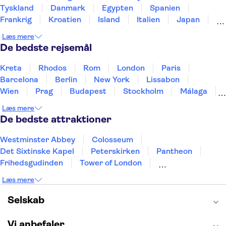
Tyskland
Danmark
Egypten
Spanien
Frankrig
Kroatien
Island
Italien
Japan
Holland
Norge
Polen
Sverige
Slovenien
Læs mere
Thailand
Tyrkiet
De bedste rejsemål
Kreta
Rhodos
Rom
London
Paris
Barcelona
Berlin
New York
Lissabon
Wien
Prag
Budapest
Stockholm
Málaga
Hamborg
København
Bremen
Aarhus
Læs mere
Kiel
Helsingborg
De bedste attraktioner
Westminster Abbey
Colosseum
Det Sixtinske Kapel
Peterskirken
Pantheon
Frihedsgudinden
Tower of London
Empire State Building
Moulin Rouge
Læs mere
Burj Khalifa
Keukenhof
Alcatraz
Elbphilharmonie
Yosemite National Park
Selskab
Alhambra
Taj Mahal
St. Pauli
Harry Potter Studios
Tivoli
Petra
Vi anbefaler