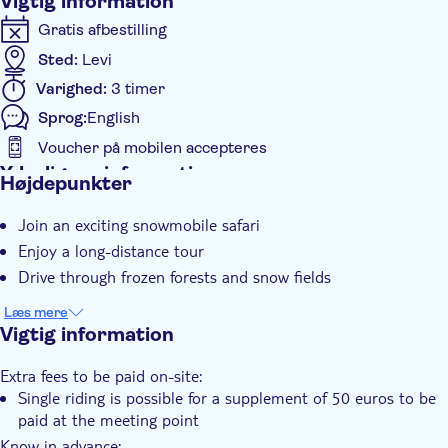
Vigtig information
Gratis afbestilling
Sted:
Levi
Varighed:
3 timer
Sprog:
English
Voucher på mobilen accepteres
Yderligere information
Højdepunkter
Øjeblikkelig bekræftelse
Join an exciting snowmobile safari
Elektronisk billet
Enjoy a long-distance tour
Drive through frozen forests and snow fields
Læs mere
Vigtig information
Extra fees to be paid on-site:
Single riding is possible for a supplement of 50 euros to be
paid at the meeting point
Know in advance: