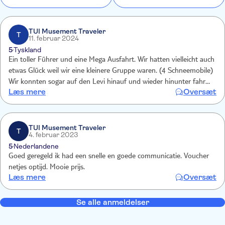
TUI Musement Traveler
T
11. februar 2024
5
Tyskland
Ein toller Führer und eine Mega Ausfahrt. Wir hatten vielleicht auch
etwas Glück weil wir eine kleinere Gruppe waren. (4 Schneemobile)
Wir konnten sogar auf den Levi hinauf und wieder hinunter fahren.
Læs mere
Oversæt
Es war ein geiles Abenteuer und für uns jeden Euro wert. Hat richtig
Spaß gemacht.
TUI Musement Traveler
T
4. februar 2023
5
Nederlandene
Goed geregeld ik had een snelle en goede communicatie. Voucher
netjes optijd. Mooie prijs.
Læs mere
Oversæt
Se alle anmeldelser