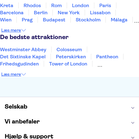
Kreta
Rhodos
Rom
London
Paris
Barcelona
Berlin
New York
Lissabon
Wien
Prag
Budapest
Stockholm
Málaga
Hamborg
København
Bremen
Aarhus
Læs mere
Kiel
Helsingborg
De bedste attraktioner
Westminster Abbey
Colosseum
Det Sixtinske Kapel
Peterskirken
Pantheon
Frihedsgudinden
Tower of London
Empire State Building
Moulin Rouge
Læs mere
Burj Khalifa
Keukenhof
Alcatraz
Elbphilharmonie
Yosemite National Park
Alhambra
Taj Mahal
St. Pauli
Harry Potter Studios
Tivoli
Petra
Selskab
Vi anbefaler
Hjælp & support