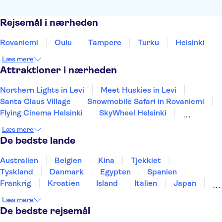
Rejsemål i nærheden
Rovaniemi
Oulu
Tampere
Turku
Helsinki
Læs mere
Attraktioner i nærheden
Northern Lights in Levi
Meet Huskies in Levi
Santa Claus Village
Snowmobile Safari in Rovaniemi
Flying Cinema Helsinki
SkyWheel Helsinki
Meet Huskies in Rovaniemi
Læs mere
Meet Reindeers in Rovaniemi
De bedste lande
Northern Lights in Rovaniemi
Helsinki Domkirke
Australien
Belgien
Kina
Tjekkiet
Tyskland
Danmark
Egypten
Spanien
Frankrig
Kroatien
Island
Italien
Japan
Holland
Norge
Polen
Sverige
Slovenien
Læs mere
Thailand
Tyrkiet
De bedste rejsemål