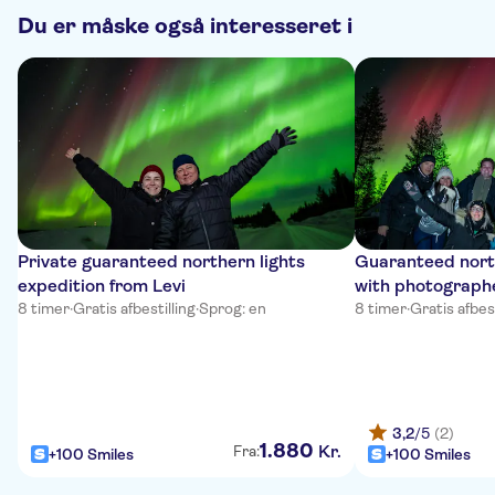
Du er måske også interesseret i
Private guaranteed northern lights
Guaranteed north
expedition from Levi
with photographe
8 timer
·
Gratis afbestilling
·
Sprog: en
8 timer
·
Gratis afbest
3,2
/5
(2)
1
.
880
Kr.
Fra:
+100 Smiles
+100 Smiles