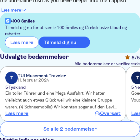
the adrenaline rush as you delve deeper into the Lappish
wilderness.
Læs mere
Your knowledgeable guides will provide comprehensive
instructions on driving techniques and safety precautions. The
+100 Smiles
speed of the safari will be tailored to fit the abilities of your
Tilmeld dig nu for at samle 100 Smiles og få eksklusive tilbud og
rabatter.
group, ensuring a comfortable and enjoyable experience. Rest
assured, all necessary snowmobiling gear will be provided for
Tilmeld dig nu
Læs mere
your adventure. Get ready for an unforgettable journey into the
Lappish wilderness!
Udvalgte bedømmelser
5
/5
Alle bedømmelser er verificerede
TUI Musement Traveler
T
T
11. februar 2024
5
Tyskland
5
Ne
Ein toller Führer und eine Mega Ausfahrt. Wir hatten
Goed
vielleicht auch etwas Glück weil wir eine kleinere Gruppe
Vouc
waren. (4 Schneemobile) Wir konnten sogar auf den Levi
Læs mere
Oversæt
Læs
hinauf und wieder hinunter fahren. Es war ein geiles
Abenteuer und für uns jeden Euro wert. Hat richtig Spaß
gemacht.
Se alle 2 bedømmelser