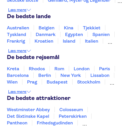
Skotske slotte
Genfærd, Myter og Legender
Harry Potter tours from London
Læs mere
The London Eye
Harry Potter Studios
De bedste lande
Madame Tussauds London
London West End
Tower of London
Busrundture i London
Australien
Belgien
Kina
Tjekkiet
Shakespeare's Globe
Tower Bridge
Tyskland
Danmark
Egypten
Spanien
Frankrig
Kroatien
Island
Italien
Japan
Holland
Norge
Polen
Læs mere
Sverige
Slovenien
Thailand
Tyrkiet
De bedste rejsemål
Kreta
Rhodos
Rom
London
Paris
Barcelona
Berlin
New York
Lissabon
Wien
Prag
Budapest
Stockholm
København
Málaga
Hamborg
Bremen
Læs mere
Aarhus
Kiel
Helsingborg
De bedste attraktioner
Westminster Abbey
Colosseum
Det Sixtinske Kapel
Peterskirken
Pantheon
Frihedsgudinden