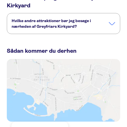
Kirkyard
Hvilke andre attraktioner bør jeg besøge i
nærheden af Greyfriars Kirkyard?
Her er nogle andre seværdigheder i Greyfriars Kirkyard, som
du ikke må gå glip af:
Sådan kommer du derhen
Edinburghs Gamle By
Trips from Edinburgh
The Scotch Whisky Experience
Royal Mile
Skotske slotte
Genfærd, Myter og Legender