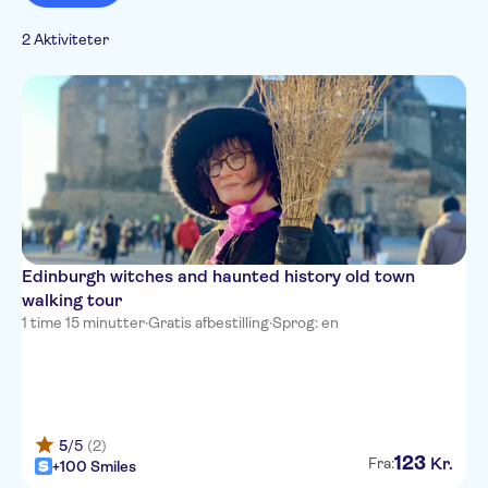
Subject expert guide
Kultur & historie
Tur med Audioguide
2 Aktiviteter
Sightseeing &
Gratis aflysning
traditioner
Folketraditioner
Edinburgh witches and haunted history old town
walking tour
1 time 15 minutter
·
Gratis afbestilling
·
Sprog: en
5
/5
(2)
123
Kr.
Fra:
+100 Smiles