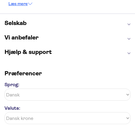
Tower of London
Empire State Building
Læs mere
Moulin Rouge
Burj Khalifa
Keukenhof
Alcatraz
Elbphilharmonie
Yosemite National Park
Alhambra
Selskab
Taj Mahal
St. Pauli
Harry Potter Studios
Tivoli
Petra
Vi anbefaler
Hjælp & support
Præferencer
Sprog:
Valuta: