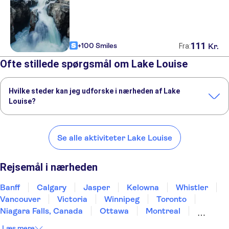
111
+100 Smiles
Kr.
Fra:
Ofte stillede spørgsmål om Lake Louise
Hvilke steder kan jeg udforske i nærheden af Lake
Louise?
Her er nogle af vores foretrukne steder at besøge i nærheden af
Lake Louise:
Se alle aktiviteter Lake Louise
Banff
Calgary
Jasper
Kelowna
Whistler
Rejsemål i nærheden
Banff
Calgary
Jasper
Kelowna
Whistler
Vancouver
Victoria
Winnipeg
Toronto
Niagara Falls, Canada
Ottawa
Montreal
Quebec City
St John's
Prince Edward Island
Læs mere