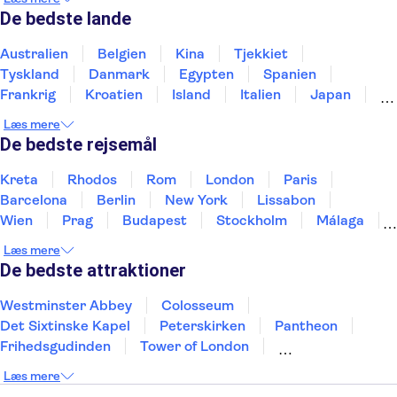
De bedste lande
Australien
Belgien
Kina
Tjekkiet
Tyskland
Danmark
Egypten
Spanien
Frankrig
Kroatien
Island
Italien
Japan
Holland
Norge
Polen
Sverige
Slovenien
Læs mere
Thailand
Tyrkiet
De bedste rejsemål
Kreta
Rhodos
Rom
London
Paris
Barcelona
Berlin
New York
Lissabon
Wien
Prag
Budapest
Stockholm
Málaga
Hamborg
København
Bremen
Aarhus
Læs mere
Kiel
Helsingborg
De bedste attraktioner
Westminster Abbey
Colosseum
Det Sixtinske Kapel
Peterskirken
Pantheon
Frihedsgudinden
Tower of London
Empire State Building
Moulin Rouge
Læs mere
Burj Khalifa
Keukenhof
Alcatraz