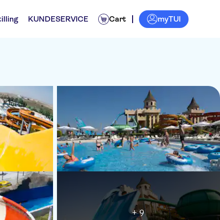
myTUI
illing
KUNDESERVICE
Cart
+ 9