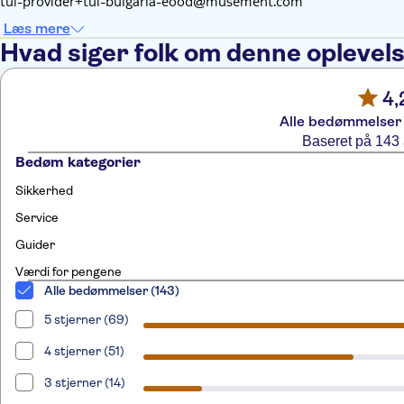
tui-provider+tui-bulgaria-eood@musement.com
Læs mere
Hvad siger folk om denne oplevel
4,
Alle bedømmelser 
Baseret på 143
Bedøm kategorier
Sikkerhed
Service
Guider
Værdi for pengene
Alle bedømmelser (143)
5 stjerner (69)
4 stjerner (51)
3 stjerner (14)