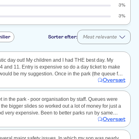
3%
3%
ilier
Sorter efter:
Mest relevante
astic day out! My children and I had THE best day. My
ve so do a day ticket to make
my suggestion. Once in the park (the queue for
Oversæt
ry is LOOOOOOONG) it was well explained and well
 the ones we had were not sheltered by the parasol at
t in the park - poor organisation by staff. Queues were
 highly recommend and would 100%
r the bigger slides so worked out a lot of money for just a
od very expensive. Been to better parks run by same
Oversæt
or safety issues. In which my son was nearly