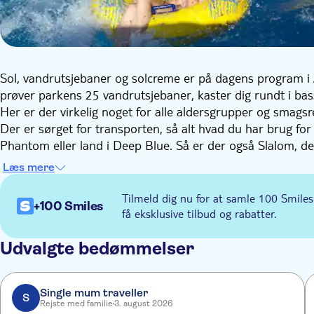
Sol, vandrutsjebaner og solcreme er på dagens program i
prøver parkens 25 vandrutsjebaner, kaster dig rundt i bass
Her er der virkelig noget for alle aldersgrupper og smagsr
Der er sørget for transporten, så alt hvad du har brug for 
Phantom eller land i Deep Blue. Så er der også Slalom, d
lang række andre vandrutsjebaner.
Læs mere
Indimellem kan du slappe af i de to floder, svømmebassin
tilbringe deres tid i Water Castle og poolen, eller planlæg
Tilmeld dig nu for at samle 100 Smiles
+100 Smiles
få eksklusive tilbud og rabatter.
Udvalgte bedømmelser
Single mum traveller
S
Rejste med familie
3. august 2026