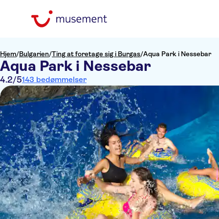
Hjem
/
Bulgarien
/
Ting at foretage sig i Burgas
/
Aqua Park i Nessebar
Aqua Park i Nessebar
4.2
/5
143 bedømmelser