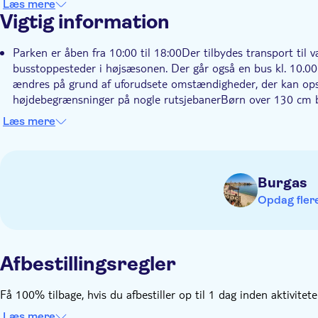
Læs mere
Vigtig information
Parken er åben fra 10:00 til 18:00Der tilbydes transport til
busstoppesteder i højsæsonen. Der går også en bus kl. 10.00 f
ændres på grund af uforudsete omstændigheder, der kan op
højdebegrænsninger på nogle rutsjebanerBørn over 130 cm 
ind. Voksne på 65 år eller derover betaler børnepris.Halvdagsb
Læs mere
Børn skal være ledsaget af en voksen (over 18 år) hele tiden
Højde-, vægt- og/eller aldersrestriktioner forekommer
Medbring badetøj og solcreme
Burgas
Medbring et håndklæde
Opdag flere
Penge til ekstra fornødenheder eller drikkepenge
Mad og drikke er ikke inkluderet
Opbevaringsskab er ikke inkluderet
Afbestillingsregler
Afhængig af vejrforholdene
Få 100% tilbage, hvis du afbestiller op til 1 dag inden aktivitet
Læs mere