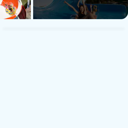
E M
E
Rejste med familie
23. juli 2026