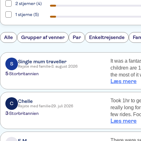
2 stjerner (4)
1 stjerne (5)
Alle
Grupper af venner
Par
Enkeltrejsende
Fam
It was a fant
Single mum traveller
S
Rejste med familie
3. august 2026
children are 14 and 11. Entry is expensi
5
Storbritannien
the most of it would be 
Læs mere
pre-paid ent
organised. Choose sun loungers carefully, based on the sun
movements, as
Took 1hr to ge
Chelle
all. It was a super hot day! Would
C
Rejste med familie
29. juli 2026
really long fo
return.
3
Storbritannien
few rides. Fo
Læs mere
company
There were several maj
E M