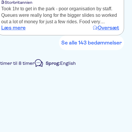
3
2
Storbritannien
Took 1hr to get in the park - poor organisation by staff.
T
Queues were really long for the bigger slides so worked
w
out a lot of money for just a few rides. Food very
s
Læs mere
Oversæt
expensive. Been to better parks run by same company
a
w
s
Se alle 143 bedømmelser
w
t
b
 timer til 8 timer
Sprog:
English
sport fra hotellet