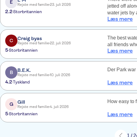
E
Rejste med familie
23. juli 2026
jetted off alo
2.2
Storbritannien
water jets by 
Læs mere
night he woke up s
Tui would talk
want you to li
The best wate
Craig byas
bigger rides.
C
Rejste med familie
22. juli 2026
all friends w
5
Storbritannien
Læs mere
Der Park war
B.E.K.
B
Rejste med familie
10. juli 2026
4.2
Tyskland
Læs mere
How easy to f
Gill
G
Rejste med familie
4. juli 2026
5
Storbritannien
Læs mere
1 / 2