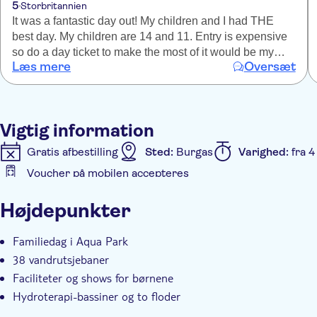
5
Storbritannien
It was a fantastic day out! My children and I had THE
best day. My children are 14 and 11. Entry is expensive
so do a day ticket to make the most of it would be my
Læs mere
Oversæt
suggestion. Once in the park (the queue for pre-paid
entry is LOOOOOOONG) it was well explained and well
organised. Choose sun loungers carefully, based on the
sun movements, as the ones we had were not sheltered
Vigtig information
by the parasol at all. It was a super hot day! Would
highly recommend and would 100% return.
Gratis afbestilling
Sted:
Burgas
Varighed:
fra 4
Voucher på mobilen accepteres
Yderligere information
Højdepunkter
Øjeblikkelig bekræftelse
Elektronisk billet
Tran
Familiedag i Aqua Park
38 vandrutsjebaner
Faciliteter og shows for børnene
Hydroterapi-bassiner og to floder