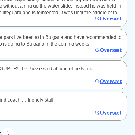
ne without a ring up the water slide. Instead he was held in
a lifeguard and is tormented. It was until the middle of the
Oversæt
creaming about the waterslide. I wish someone from
 to me regarding this. I dont want to sue or anything. I
ase with the park, to restrict younger children on the
r park I’ve been to in Bulgaria and have recommended to
 Asap before someone dies or is seriously hurt.
ho is going to Bulgaria in the coming weeks
Oversæt
 SUPER! Die Busse sind alt und ohne Klima!
Oversæt
ind coach … friendly staff
Oversæt
4