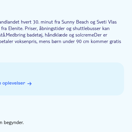
 vandlandet hvert 30. minut fra Sunny Beach og Sveti Vlas
ra Elenite. Priser, åbningstider og shuttlebusser kan
stå.Medbring badetøj, håndklæde og solcremeDer er
betaler voksenpris, mens børn under 90 cm kommer gratis
illetter er tilgængelige fra 15:00-18:00.
 oplevelser
en begynder.