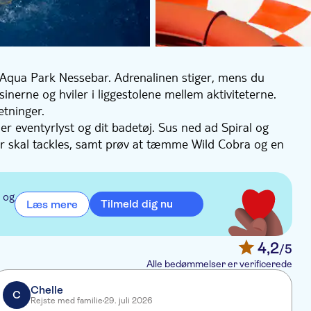
 Aqua Park Nessebar. Adrenalinen stiger, mens du
inerne og hviler i liggestolene mellem aktiviteterne.
etninger.
er eventyrlyst og dit badetøj. Sus ned ad Spiral og
er skal tackles, samt prøv at tæmme Wild Cobra og en
erne med hydroterapi eller i jacuzzien. Børnene kan
 efter at se et af de mange shows i løbet af dagen.
 og
Tilmeld dig nu
Læs mere
4,2
/5
Alle bedømmelser er verificerede
Chelle
C
Rejste med familie
29. juli 2026