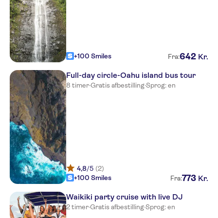
642
+100 Smiles
Kr.
Fra:
Full-day circle-Oahu island bus tour
8 timer
·
Gratis afbestilling
·
Sprog: en
4,8
/5
(2)
773
+100 Smiles
Kr.
Fra:
Waikiki party cruise with live DJ
2 timer
·
Gratis afbestilling
·
Sprog: en