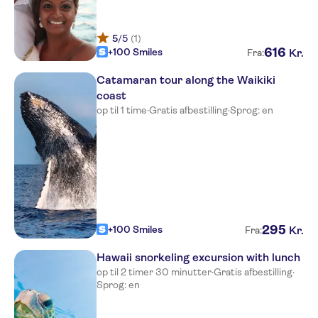
5
/5
(1)
616
+100 Smiles
Kr.
Fra:
Catamaran tour along the Waikiki
coast
op til 1 time
·
Gratis afbestilling
·
Sprog: en
295
+100 Smiles
Kr.
Fra:
Hawaii snorkeling excursion with lunch
op til 2 timer 30 minutter
·
Gratis afbestilling
·
Sprog: en