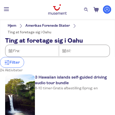
Filters
Pris (voksen)
Pickup på hotel
Alternativer
Hjem
Amerikas Forenede Stater
Gratis aflysning
Kategorier
Min
DKK
Max
DKK
Ting at foretage sig i Oahu
Øjeblikkelig bekræftelse
Aktiviteter
NO-PICKUP
Aktivitetssprog
Ting at foretage sig i Oahu
Elektronisk billet
Seværdigheder & guidede
English
Aktiviteter i byen
Guidet Tur
rundture
Japanese
Bådture
Lokalt særpræg
Vandaktiviteter
Fra:
til:
Seværdigheder
Udflugter & dagsture
Entréudgifter er Inkluderet
Rundture til fods
Pas til seværdigheder
Måltid inkluderet
Kultur & historie
Billetter og arrangementer
Udendørs aktiviteter
Filter
Små Grupper
Topattraktioner
Sightseeing &
Sport
Vandreture &
24 Aktiviteter
Tur med Audioguide
traditioner
Teater & shows
cykeludflugter
Officiel forhandler
På landet
3 Hawaiian islands self-guided driving
audio tour bundle
8-10 timer
·
Gratis afbestilling
·
Sprog: en