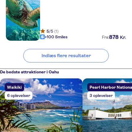
5
/5
(1)
878
+100 Smiles
Kr.
Fra:
Indlæs flere resultater
De bedste attraktioner i Oahu
Waikiki
Pearl Harbor Nation
6 oplevelser
3 oplevelser