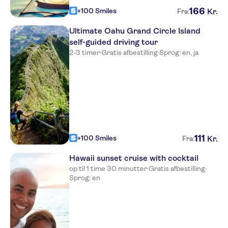
166
+100 Smiles
Kr.
Fra:
Ultimate Oahu Grand Circle Island
self-guided driving tour
2-3 timer
·
Gratis afbestilling
·
Sprog: en, ja
111
+100 Smiles
Kr.
Fra:
Hawaii sunset cruise with cocktail
op til 1 time 30 minutter
·
Gratis afbestilling
·
Sprog: en