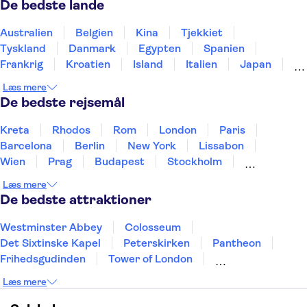
De bedste lande
Australien
Belgien
Kina
Tjekkiet
Tyskland
Danmark
Egypten
Spanien
Frankrig
Kroatien
Island
Italien
Japan
Holland
Norge
Polen
Sverige
Slovenien
Læs mere
Thailand
Tyrkiet
De bedste rejsemål
Kreta
Rhodos
Rom
London
Paris
Barcelona
Berlin
New York
Lissabon
Wien
Prag
Budapest
Stockholm
København
Málaga
Hamborg
Bremen
Læs mere
Aarhus
Kiel
Helsingborg
De bedste attraktioner
Westminster Abbey
Colosseum
Det Sixtinske Kapel
Peterskirken
Pantheon
Frihedsgudinden
Tower of London
Empire State Building
Moulin Rouge
Læs mere
Burj Khalifa
Keukenhof
Alcatraz
Elbphilharmonie
Yosemite National Park