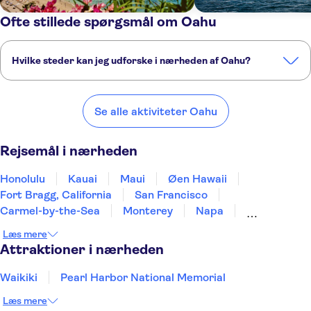
Ofte stillede spørgsmål om Oahu
Hvilke steder kan jeg udforske i nærheden af Oahu?
Her er nogle af vores foretrukne steder at besøge i nærheden af
Oahu:
Se alle aktiviteter Oahu
Honolulu
Kauai
Maui
Øen Hawaii
Fort Bragg, California
Rejsemål i nærheden
Honolulu
Kauai
Maui
Øen Hawaii
Fort Bragg, California
San Francisco
Carmel-by-the-Sea
Monterey
Napa
San Jose, California
San Luis Obispo
Læs mere
Sacramento
Santa Barbara
Fresno
Attraktioner i nærheden
Eugene, Oregon
Waikiki
Pearl Harbor National Memorial
Læs mere