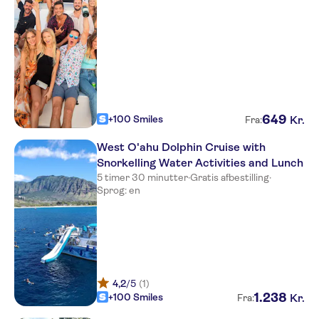
649
+100 Smiles
Kr.
Fra:
West O'ahu Dolphin Cruise with
Snorkelling Water Activities and Lunch
5 timer 30 minutter
·
Gratis afbestilling
·
Sprog: en
4,2
/5
(1)
1
.
238
+100 Smiles
Kr.
Fra: