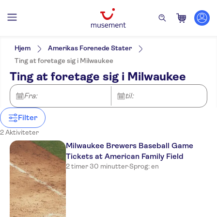
Filters
Pris (voksen)
Pickup på hotel
Alternativer
Hjem
Amerikas Forenede Stater
Øjeblikkelig bekræftelse
Kategorier
Min
DKK
Max
DKK
Ting at foretage sig i Milwaukee
Entréudgifter er Inkluderet
Aktiviteter
NO-PICKUP
Aktivitetssprog
Ting at foretage sig i Milwaukee
Guidet Tur
Rundture til fods
English
Udflugter & dagsture
Lokalt særpræg
Måltid inkluderet
Fra:
Mad & drikke
til:
Billetter og arrangementer
Små Grupper
Smagsprøver på
Sport
Subject expert guide
drikkevarer
Filter
Elektronisk billet
2 Aktiviteter
Gratis aflysning
Milwaukee Brewers Baseball Game
Tickets at American Family Field
2 timer 30 minutter
·
Sprog: en