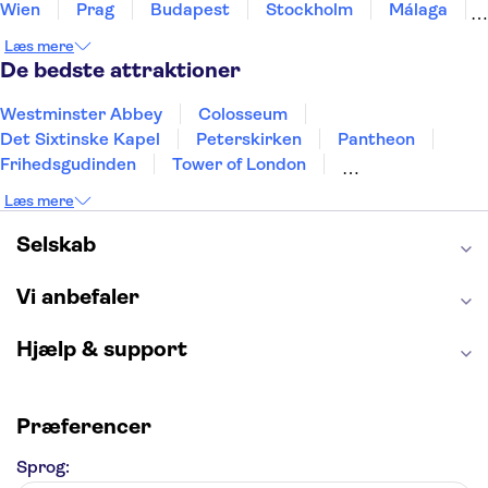
Wien
Prag
Budapest
Stockholm
Málaga
Hamborg
København
Bremen
Aarhus
Læs mere
Kiel
Helsingborg
De bedste attraktioner
Westminster Abbey
Colosseum
Det Sixtinske Kapel
Peterskirken
Pantheon
Frihedsgudinden
Tower of London
Empire State Building
Moulin Rouge
Læs mere
Burj Khalifa
Keukenhof
Alcatraz
Elbphilharmonie
Yosemite National Park
Selskab
Alhambra
Taj Mahal
St. Pauli
Harry Potter Studios
Tivoli
Petra
Vi anbefaler
Hjælp & support
Præferencer
Sprog: