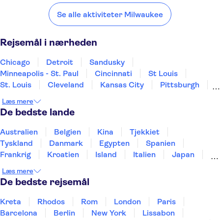
Milwaukee:
Se alle aktiviteter Milwaukee
Chicago
Detroit
Sandusky
Minneapolis - St. Paul
Cincinnati
Rejsemål i nærheden
Chicago
Detroit
Sandusky
Minneapolis - St. Paul
Cincinnati
St Louis
St. Louis
Cleveland
Kansas City
Pittsburgh
Niagara Falls
Nashville
Pigeon Forge
Læs mere
Gatlinburg
Memphis
De bedste lande
Australien
Belgien
Kina
Tjekkiet
Tyskland
Danmark
Egypten
Spanien
Frankrig
Kroatien
Island
Italien
Japan
Holland
Norge
Polen
Sverige
Slovenien
Læs mere
Thailand
Tyrkiet
De bedste rejsemål
Kreta
Rhodos
Rom
London
Paris
Barcelona
Berlin
New York
Lissabon