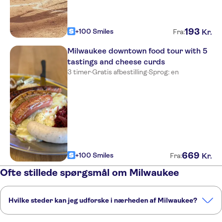
193
+100 Smiles
Kr.
Fra:
Milwaukee downtown food tour with 5
tastings and cheese curds
3 timer
·
Gratis afbestilling
·
Sprog: en
669
+100 Smiles
Kr.
Fra:
Ofte stillede spørgsmål om Milwaukee
Hvilke steder kan jeg udforske i nærheden af Milwaukee?
Her er nogle af vores foretrukne steder at besøge i nærheden af