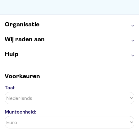
Alcatraz
Park Güell
Alhambra
Efteling
Antelope Canyon
Organisatie
Wij raden aan
Hulp
Voorkeuren
Taal:
Munteenheid: