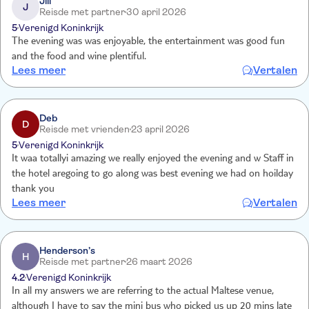
Jill
J
Reisde met partner
30 april 2026
5
Verenigd Koninkrijk
The evening was was enjoyable, the entertainment was good fun
and the food and wine plentiful.
Lees meer
Vertalen
Deb
D
Reisde met vrienden
23 april 2026
5
Verenigd Koninkrijk
It waa totallyi amazing we really enjoyed the evening and w Staff in
the hotel aregoing to go along was best evening we had on hoilday
thank you
Lees meer
Vertalen
Henderson’s
H
Reisde met partner
26 maart 2026
4.2
Verenigd Koninkrijk
In all my answers we are referring to the actual Maltese venue,
although I have to say the mini bus who picked us up 20 mins late