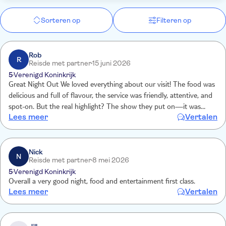
Sorteren op
Filteren op
Rob
R
Reisde met partner
15 juni 2026
5
Verenigd Koninkrijk
Great Night Out We loved everything about our visit! The food was
delicious and full of flavour, the service was friendly, attentive, and
spot-on. But the real highlight? The show they put on—it was
Lees meer
Vertalen
lively, entertaining, and really made the evening feel special. A
brilliant combination of good food, great care, and fantastic
entertainment. We’d definitely come back and recommend it to
everyone!
Nick
N
Reisde met partner
8 mei 2026
5
Verenigd Koninkrijk
Overall a very good night, food and entertainment first class.
Lees meer
Vertalen