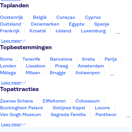
Toplanden
Oostenrijk
België
Curaçao
Cyprus
Duitsland
Denemarken
Egypte
Spanje
Frankrijk
Kroatië
IJsland
Luxemburg
Marokko
Nederland
Noorwegen
Portugal
Lees meer
Slovenië
Thailand
Tunesië
Turkije
Topbestemmingen
Rome
Tenerife
Barcelona
Kreta
Parijs
Londen
Lissabon
Praag
Amsterdam
Málaga
Milaan
Brugge
Antwerpen
Rotterdam
Gent
Den Haag
Utrecht
Lees meer
Eindhoven
Haarlem
Leiden
Topattracties
Zaanse Schans
Eiffeltoren
Colosseum
Buckingham Palace
Sixtijnse Kapel
Louvre
Van Gogh Museum
Sagrada Familia
Pantheon
Tower of London
Rijksmuseum
Moulin Rouge
Lees meer
Keukenhof
ARTIS
Edinburgh Castle