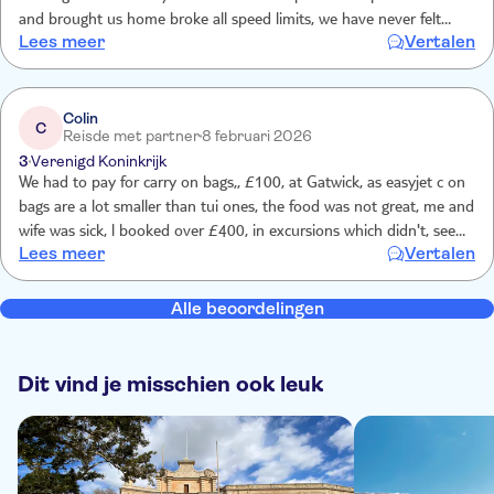
and brought us home broke all speed limits, we have never felt
Lees meer
Vertalen
more relieved to get out of his transport, scary to say the least 😩
Colin
C
Reisde met partner
8 februari 2026
3
Verenigd Koninkrijk
We had to pay for carry on bags,, £100, at Gatwick, as easyjet c on
bags are a lot smaller than tui ones, the food was not great, me and
wife was sick, l booked over £400, in excursions which didn't, seem
Lees meer
Vertalen
moneys worth and no double bed, just too singles, considering it
was our 31 wedding anniversary not happy,
Alle beoordelingen
Dit vind je misschien ook leuk