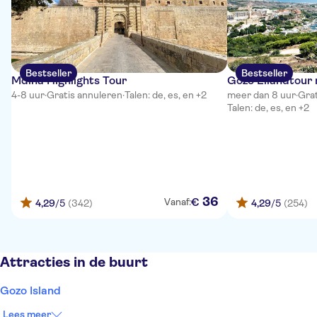
Bestseller
Bestseller
Mdina Highlights Tour
Gozo Eilandtour 
4-8 uur
·
Gratis annuleren
·
Talen: de, es, en +2
meer dan 8 uur
·
Grat
Talen: de, es, en +2
36
€
Vanaf:
4,29
/5
(342)
4,29
/5
(254)
Attracties in de buurt
Gozo Island
Lees meer