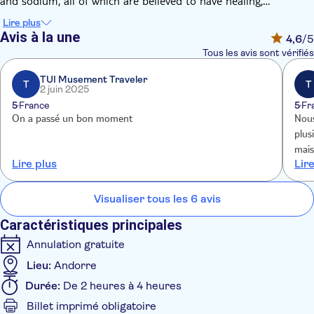
and sodium, all of which are believed to have healing,
decongestant and antiallergic properties – how's that for a
Lire plus
pampering? Just remember to stick to the entry times you
Avis à la une
4,6
/5
book – you won't be able to visit the spa if you're late.
Tous les avis sont vérifiés
TUI Musement Traveler
T
T
2 juin 2025
5
France
5
Fr
On a passé un bon moment
Nous
plus
mais
Lire plus
Lir
eau 
une 
Visualiser tous les 6 avis
Caractéristiques principales
Annulation gratuite
Lieu:
Andorre
Durée:
De 2 heures à 4 heures
Billet imprimé obligatoire