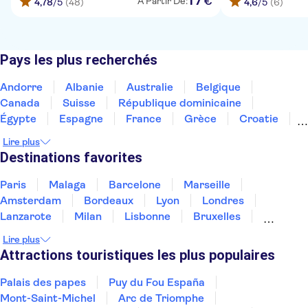
17
€
À Partir De:
4,78
/5
(48)
4,6
/5
(6)
Pays les plus recherchés
Andorre
Albanie
Australie
Belgique
Canada
Suisse
République dominicaine
Égypte
Espagne
France
Grèce
Croatie
Irlande
Islande
Italie
Maroc
Malaisie
Lire plus
Thaïlande
Tunisie
Turquie
Destinations favorites
Paris
Malaga
Barcelone
Marseille
Amsterdam
Bordeaux
Lyon
Londres
Lanzarote
Milan
Lisbonne
Bruxelles
Prague
Nice
Budapest
Marrakech
Lire plus
Dubai
Minorque
Copenhague
Montpellier
Attractions touristiques les plus populaires
Palais des papes
Puy du Fou España
Mont-Saint-Michel
Arc de Triomphe