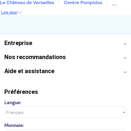
Le Château de Versailles
Centre Pompidou
Palais des Doges
Tour Eiffel
Colisée
Lire plus
La Chapelle Sixtine
Musée du Louvre
La Sagrada Familia
Musée d'Orsay
Statue de la Liberté
Tour de Pise
Cathédrale Notre Dame
Montmartre
Giverny
Entreprise
Opéra Garnier
Alhambra
Nos recommandations
Aide et assistance
Préférences
Langue:
Monnaie: