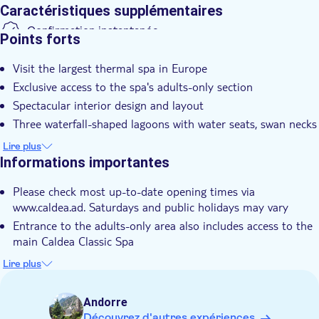
Caractéristiques supplémentaires
Confirmation instantanée
Points forts
Visit the largest thermal spa in Europe
Exclusive access to the spa's adults-only section
Spectacular interior design and layout
Three waterfall-shaped lagoons with water seats, swan necks
and more
Lire plus
Breathe in the pure air of the Pyrenees while lounging in the
Informations importantes
outdoor lagoon
Please check most up-to-date opening times via
Bubble beds, pressure jets, gooseneck sprays
www.caldea.ad. Saturdays and public holidays may vary
Entrance to the adults-only area also includes access to the
main Caldea Classic Spa
Please be aware, reservations for dates during the closure of
Lire plus
Caldea Classic include three hours in Caldea's adults-only
area only
Andorre
The time indicated on the booking voucher is the
Découvrez d'autres expériences