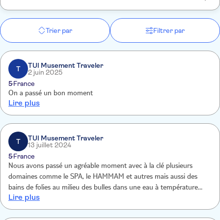
Trier par
Filtrer par
TUI Musement Traveler
T
2 juin 2025
5
France
On a passé un bon moment
Lire plus
TUI Musement Traveler
T
13 juillet 2024
5
France
Nous avons passé un agréable moment avec à la clé plusieurs
domaines comme le SPA, le HAMMAM et autres mais aussi des
bains de folies au milieu des bulles dans une eau à température
Lire plus
idéale. Je recommencerai l'expérience une prochaine fois car c'était
super.