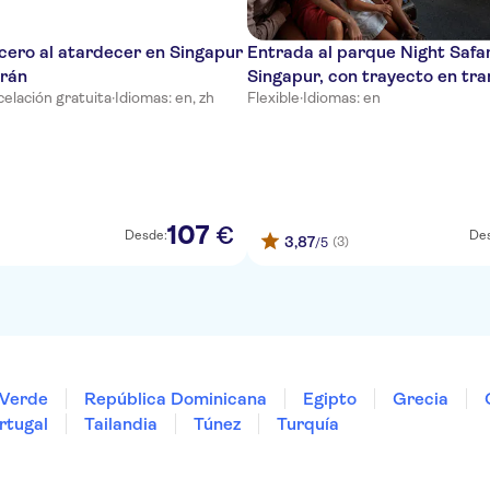
cero al atardecer en Singapur
Entrada al parque Night Safar
rán
Singapur, con trayecto en tra
elación gratuita
·
Idiomas: en, zh
Flexible
·
Idiomas: en
incluido
107
€
Desde:
De
3,87
(3)
/5
Verde
República Dominicana
Egipto
Grecia
rtugal
Tailandia
Túnez
Turquía