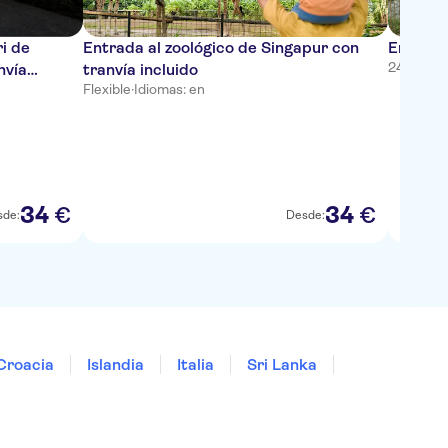
i de
Entrada al zoológico de Singapur con
Entrada
24 horas
·
nvía
tranvía incluido
Flexible
·
Idiomas: en
34
34
€
€
sde:
Desde:
1
(
/5
Croacia
Islandia
Italia
Sri Lanka