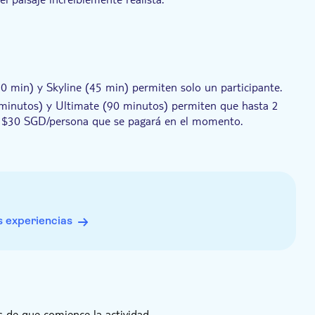
30 min) y Skyline (45 min) permiten solo un participante.
0 minutos) y Ultimate (90 minutos) permiten que hasta 2
de $30 SGD/persona que se pagará en el momento.
de vuelo para observadores (gratis) y un salón con
icionales.
.
es de vuelo. Es preferible usar zapatos cerrados. Aunque
, así que por favor, traiga una chaqueta por si acaso.
 experiencias
aciones: una para la Experiencia 737 (en el Singapore Flyer)
n Mall).
 de que comience la actividad