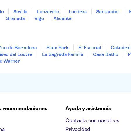
do
Sevilla
Lanzarote
Londres
Santander
Granada
Vigo
Alicante
Zoo de Barcelona
Siam Park
El Escorial
Catedral 
seo del Louvre
La Sagrada Familia
Casa Batlló
P
e Warner
s recomendaciones
Ayuda y asistencia
Contacta con nosotros
na
Privacidad