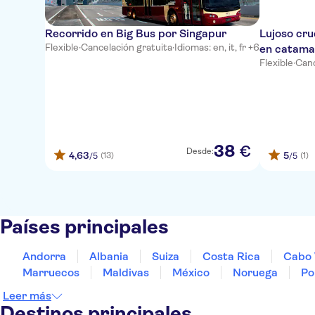
Recorrido en Big Bus por Singapur
Lujoso cru
Flexible
·
Cancelación gratuita
·
Idiomas: en, it, fr +6
en catama
Flexible
·
Canc
38
€
Desde:
4,63
5
(13)
(1)
/5
/5
Países principales
Andorra
Albania
Suiza
Costa Rica
Cabo 
Marruecos
Maldivas
México
Noruega
Po
Leer más
Destinos principales