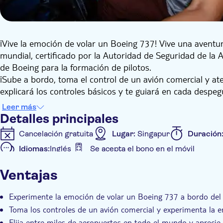
¡Vive la emoción de volar un Boeing 737! Vive una aventur
mundial, certificado por la Autoridad de Seguridad de la A
de Boeing para la formación de pilotos.
¡Sube a bordo, toma el control de un avión comercial y ate
explicará los controles básicos y te guiará en cada despeg
Elige entre miles de aeropuertos en todo el mundo y admi
Leer más
cual sea tu elección, puedes tomarte tu tiempo para admir
Detalles principales
apartar la vista de las pantallas e instrumentos de la cabin
Cancelación gratuita
Lugar:
Singapur
Duración
Idiomas:
Inglés
Se acepta el bono en el móvil
Detalles extra
Ventajas
Confirmación al momento
Subject expert guide
Grup
Experimente la emoción de volar un Boeing 737 a bordo de
Toma los controles de un avión comercial y experimenta la e
Elija entre miles de aeropuertos en todo el mundo y aprecie e