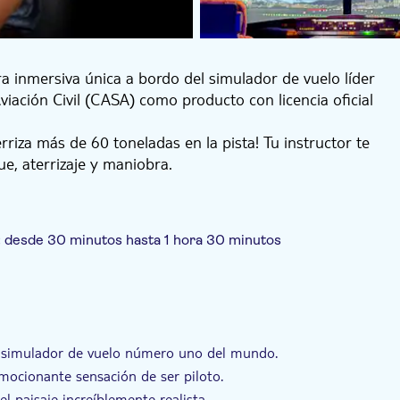
a inmersiva única a bordo del simulador de vuelo líder
viación Civil (CASA) como producto con licencia oficial
rriza más de 60 toneladas en la pista! Tu instructor te
ue, aterrizaje y maniobra.
ra espectaculares imágenes en alta definición. Sea
ar algunos lugares conocidos, ¡pero solo si puedes
a!
:
desde 30 minutos hasta 1 hora 30 minutos
o privado
l simulador de vuelo número uno del mundo.
mocionante sensación de ser piloto.
l paisaje increíblemente realista.