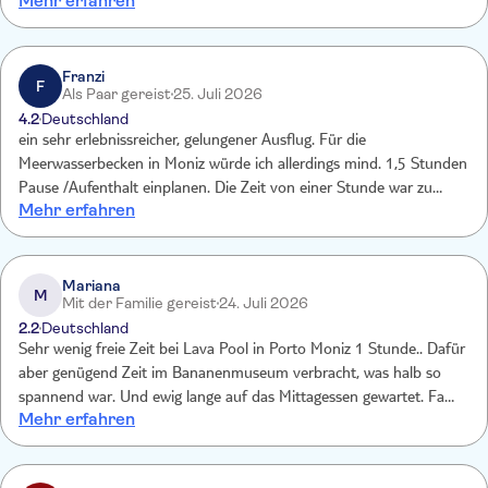
Mehr erfahren
Franzi
F
Als Paar gereist
25. Juli 2026
4.2
Deutschland
ein sehr erlebnissreicher, gelungener Ausflug. Für die
Meerwasserbecken in Moniz würde ich allerdings mind. 1,5 Stunden
Pause /Aufenthalt einplanen. Die Zeit von einer Stunde war zu
Mehr erfahren
knapp, um schwimmen zu gehen. Den Besuch des
Bananenmuseums war sehr gut. Auch die Kostprobe von
Bananenbier bzw. Bananenmilch ist sehr gut angekommen. Darüber
hinaus würde ich noch mehr regionale Kostproben einbauen. Dies
Mariana
M
Mit der Familie gereist
24. Juli 2026
wäre eine Aufwertung und win-win für regionale Anbieter und
2.2
Deutschland
Touristen insbesondere für TUI
Sehr wenig freie Zeit bei Lava Pool in Porto Moniz 1 Stunde.. Dafür
aber genügend Zeit im Bananenmuseum verbracht, was halb so
spannend war. Und ewig lange auf das Mittagessen gewartet. Fanal
Mehr erfahren
e ist nicht inklusive, was bei anderen Anbieter der Fall ist. Insgesamt
langer Ausflug für wenige Erlebnisse. Man sieht das alles sehr
kommerziell ist. Deutlich teurer als über get your gide Anbieter.