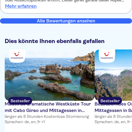
oder Aussichtspunkten erhofft. Leider geriet gerade dieser Aspekt
Mehr erfahren
aus meiner Sicht deutlich zu kurz. Der Besuch des
Bananenmuseums war interessant, jedoch insgesamt im Verhältnis
zu den anderen Punkten der Tour zu lang. Die Ausführungen über
Alle Bewertungen ansehen
den Bananenanbau hätte man kürzer gestalten können. Das
Mittagessen war qualitativ maximal mit ok zu bewerten.
Dies könnte Ihnen ebenfalls gefallen
Bestseller
Bestseller
Madeiras dramatische Westküste Tour
Bezauberndes Os
mit Cabo Girao und Mittagessen in
Mittagessen in 
Porto Moniz
länger als 8 Stunden
·
Kostenlose Stornierung
·
länger als 8 Stunde
Sprachen: de, en, fr +1
Sprachen: de, en, fr 