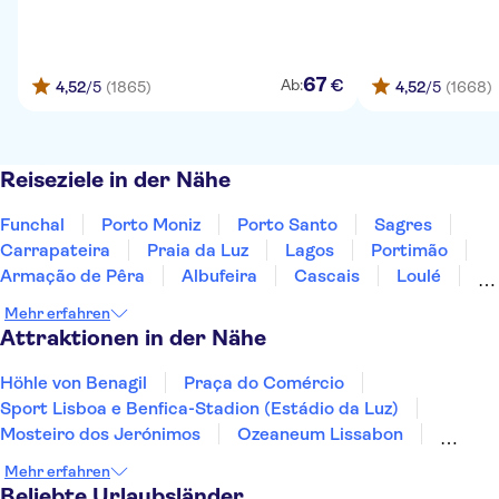
67
€
Ab:
4,52
/5
(1865)
4,52
/5
(1668)
Reiseziele in der Nähe
Funchal
Porto Moniz
Porto Santo
Sagres
Carrapateira
Praia da Luz
Lagos
Portimão
Armação de Pêra
Albufeira
Cascais
Loulé
Algarve
Faro
Sesimbra
Mehr erfahren
Attraktionen in der Nähe
Höhle von Benagil
Praça do Comércio
Sport Lisboa e Benfica-Stadion (Estádio da Luz)
Mosteiro dos Jerónimos
Ozeaneum Lissabon
Telecabine Lisboa
The National Coach Museum
Mehr erfahren
Arco da Rua Augusta
Calouste Gulbenkian Museum
Beliebte Urlaubsländer