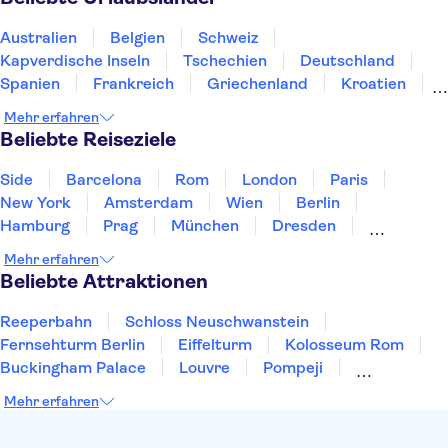
Zoo Lissabon
Ponta da Piedade
Ria Formosa
Peneda-Geres Nationalpark
Alfama District
Australien
Belgien
Schweiz
Castelo de São Jorge
Kapverdische Inseln
Tschechien
Deutschland
Spanien
Frankreich
Griechenland
Kroatien
Irland
Island
Italien
Japan
Luxemburg
Mehr erfahren
Norwegen
Polen
Portugal
Schweden
Beliebte Reiseziele
Side
Barcelona
Rom
London
Paris
New York
Amsterdam
Wien
Berlin
Hamburg
Prag
München
Dresden
San Francisco
Miami
Leipzig
Stuttgart
Mehr erfahren
Heidelberg
Bremen
Hannover
Beliebte Attraktionen
Reeperbahn
Schloss Neuschwanstein
Fernsehturm Berlin
Eiffelturm
Kolosseum Rom
Buckingham Palace
Louvre
Pompeji
Petersdom
Sagrada Familia
Tower of London
Mehr erfahren
Moulin Rouge
Burj Khalifa
Keukenhof
London Eye
Elbphilharmonie
Alhambra