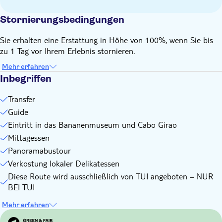
Abhängig von den Wetterverhältnissen
Bitte informieren Sie uns bei der Buchung über eventuelle
Stornierungsbedingungen
spezielle Ernährungsgewohnheiten
Bitte beachten Sie, dass alle Zeitangaben annähernd sind
Sie erhalten eine Erstattung in Höhe von 100%, wenn Sie bis
und sich ggf. ändern können
zu 1 Tag vor Ihrem Erlebnis stornieren.
Bei dieser Buchung gelten unsere allgemeinen
Mehr erfahren
Stornierungsbedingungen nicht. Um eine vollständige
Inbegriffen
Rückerstattung zu erhalten, muss die Stornierung
mindestens 24 Stunden im Voraus erfolgen
Transfer
Guide
Eintritt in das Bananenmuseum und Cabo Girao
Mittagessen
Panoramabustour
Verkostung lokaler Delikatessen
Diese Route wird ausschließlich von TUI angeboten – NUR
BEI TUI
Mehr erfahren