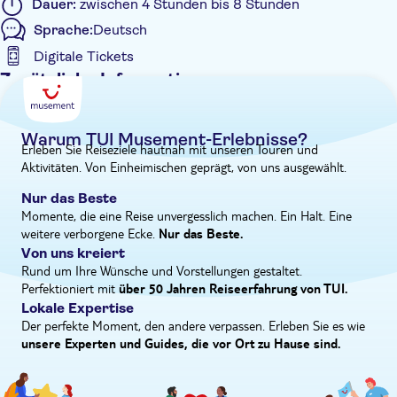
Dauer:
zwischen 4 Stunden bis 8 Stunden
Pools haben Porto Moniz auf die Landkarte gebracht, daher ist
Sprache:
Deutsch
ein Bad in diesen kultigen Badestellen ein Muss.“ Anschließend
Digitale Tickets
fahren Sie weiter entlang der Küste nach Sao Vicente, wo Sie
zu Mittag essen, bevor Sie Ihren Ausflug mit einem Höhepunkt
Zusätzliche Informationen
beenden - im wahrsten Sinne des Wortes. Das Cabo Girao ist
Geführte Tour
mit 580 Metern die höchste Meeresklippe der Welt und bietet
Sofortbestätigung
einen unschlagbaren Blick auf den Nordatlantik.
Warum TUI Musement-Erlebnisse?
Erleben Sie Reiseziele hautnah mit unseren Touren und
Mahlzeit inbegriffen
Aktivitäten. Von Einheimischen geprägt, von uns ausgewählt.
Kleine Gruppengröße
Nur das Beste
Digitale Buchungsbestätigung
Momente, die eine Reise unvergesslich machen. Ein Halt. Eine
weitere verborgene Ecke.
Abholservice vom Hotel
Nur das Beste.
Von uns kreiert
Rund um Ihre Wünsche und Vorstellungen gestaltet.
Perfektioniert mit
über 50 Jahren Reiseerfahrung von TUI.
Lokale Expertise
Der perfekte Moment, den andere verpassen. Erleben Sie es wie
unsere Experten und Guides, die vor Ort zu Hause sind.