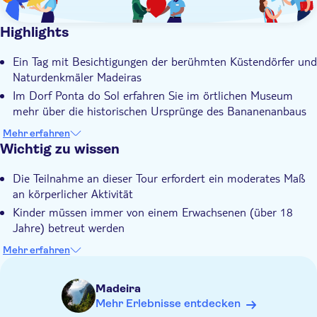
Highlights
Ein Tag mit Besichtigungen der berühmten Küstendörfer und
Naturdenkmäler Madeiras
Im Dorf Ponta do Sol erfahren Sie im örtlichen Museum
mehr über die historischen Ursprünge des Bananenanbaus
im Land
Mehr erfahren
Vom Cabo Girao, der höchsten Steilküste der Welt, hat man
Wichtig zu wissen
einen atemberaubenden Blick auf den Nordatlantik
Die Teilnahme an dieser Tour erfordert ein moderates Maß
Im traditionellen Fischerdorf Porto Moniz können Sie ein
an körperlicher Aktivität
Bad in den aus Lavagestein geformten Pools genießen
Kinder müssen immer von einem Erwachsenen (über 18
Ihr Tourguide verfügt über ein umfassendes Wissen über die
Jahre) betreut werden
Region, von der Hochebene Paul da Serra bis zum Dorf
Camara de Lobos
Kopfbedeckung mitbringen
Mehr erfahren
Geeignetes Schuhwerk mitbringen
Warme Kleidung mitbringen
Madeira
Bargeld für Extras oder Trinkgelder
Mehr Erlebnisse entdecken