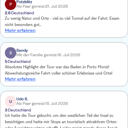
Preis Leistung Verhältnis also sehr schlecht. Der Guide war sehr
Potzblitz
P
Als Paar gereist
21. Juli 2026
nervig und nicht so schön erzählt.
2.6
Deutschland
Zu wenig Natur und Orte - viel zu viel Tunnel auf der Fahrt. Essen
nicht besonders gut..
Mehr erfahren
Sandy
S
Mit der Familie gereist
16. Juli 2026
5
Deutschland
Absolutes Highlight der Tour war das Baden in Porto Moniz!
Abwechslungsreiche Fahrt voller schöner Erlebnisse und Orte!
Mehr erfahren
Udo S.
U
Als Paar gereist
15. Juli 2026
3
Deutschland
Ich hatte die Tour gebucht, um den westlichen Teil der Insel zu
besichtigen und hatte mir Stops an touristisch attraktiven Orten